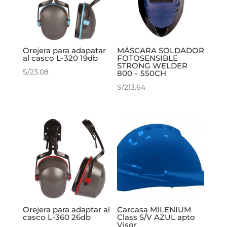
Orejera para adapatar
MÁSCARA SOLDADOR
al casco L-320 19db
FOTOSENSIBLE
STRONG WELDER
S/
23.08
800 – 550CH
S/
213.64
Orejera para adaptar al
Carcasa MILENIUM
casco L-360 26db
Class S/V AZUL apto
Visor