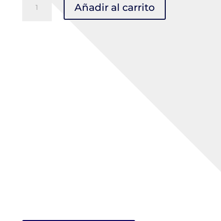
Añadir al carrito
MILENIUM
Class
S/V
VERDE
apto
Visor
cantidad