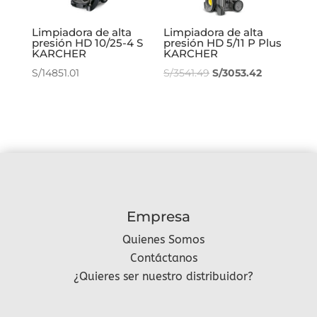
Limpiadora de alta
Limpiadora de alta
presión HD 10/25-4 S
presión HD 5/11 P Plus
KARCHER
KARCHER
El
El
S/
14851.01
S/
3541.49
S/
3053.42
precio
precio
original
actual
era:
es:
S/3541.49.
S/3053.42.
Empresa
Quienes Somos
Contáctanos
¿Quieres ser nuestro distribuidor?