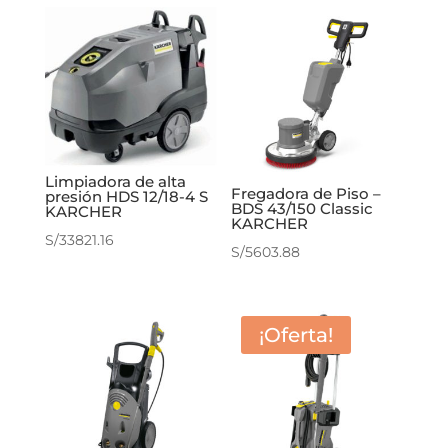
Limpiadora de alta
Fregadora de Piso –
presión HDS 12/18-4 S
BDS 43/150 Classic
KARCHER
KARCHER
S/
33821.16
S/
5603.88
¡Oferta!