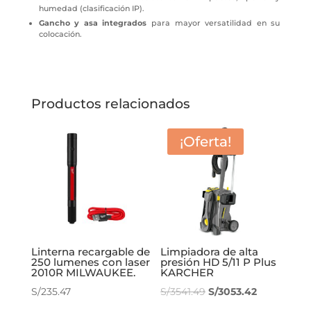
humedad (clasificación IP).
Gancho y asa integrados
para mayor versatilidad en su
colocación.
Productos relacionados
¡Oferta!
Linterna recargable de
Limpiadora de alta
250 lumenes con laser
presión HD 5/11 P Plus
2010R MILWAUKEE.
KARCHER
El
El
S/
235.47
S/
3541.49
S/
3053.42
precio
precio