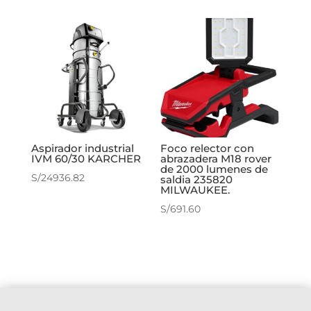
original
actual
era:
es:
S/3541.49.
S/3053.42.
Aspirador industrial
Foco relector con
IVM 60/30 KARCHER
abrazadera M18 rover
de 2000 lumenes de
S/
24936.82
saldia 235820
MILWAUKEE.
S/
691.60