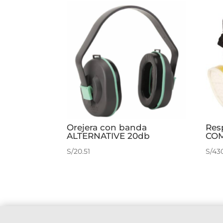
Orejera con banda
Res
ALTERNATIVE 20db
COM
S/
20.51
S/
43