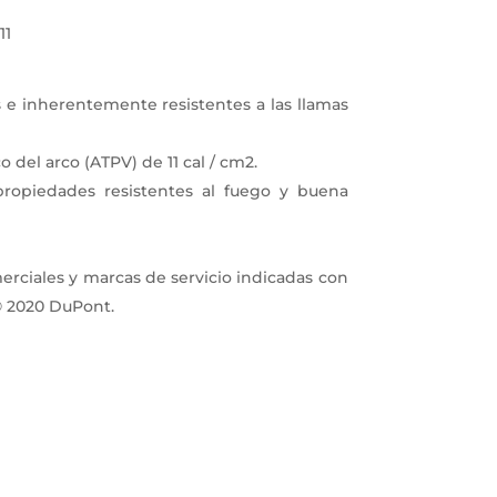
11
s e inherentemente resistentes a las llamas
 del arco (ATPV) de 11 cal / cm2.
ropiedades resistentes al fuego y buena
o antimicrobiano del 99,9%
rcas de servicio indicadas con
© 2020 DuPont.