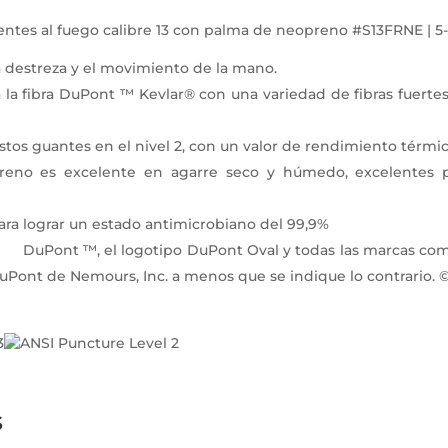
entes al fuego calibre 13 con palma de neopreno #S13FRNE | 5-
a destreza y el movimiento de la mano.
 la fibra DuPont ™ Kevlar® con una variedad de fibras fuerte
stos guantes en el nivel 2, con un valor de rendimiento térmico
reno es excelente en agarre seco y húmedo, excelentes p
con Ultra-Fresh para lograr un estad
t Oval y todas las marcas comerciales y ma
DuPont de Nemours, Inc. a menos que se indique lo contrario. 
s