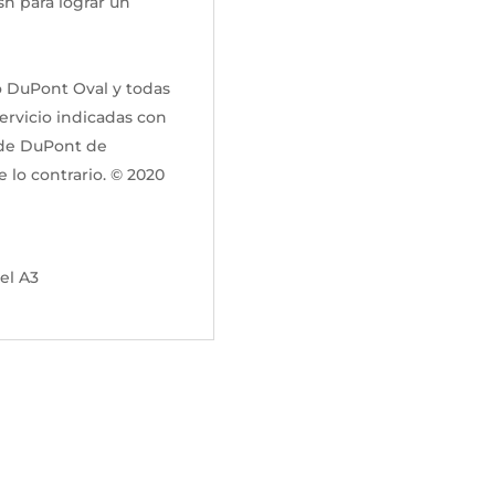
sh para lograr un
no del 99,9%
nt Oval y todas
ervicio indicadas con
s de DuPont de
 lo contrario. © 2020