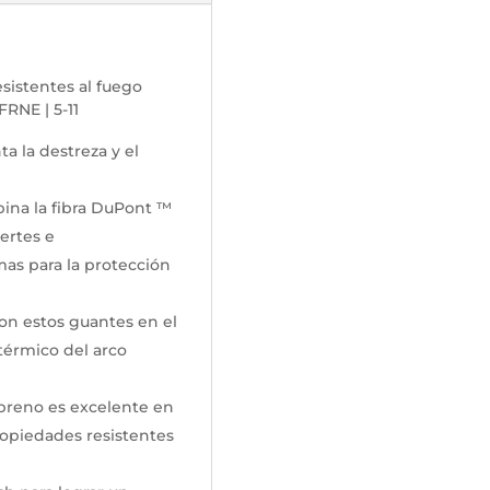
sistentes al fuego
RNE | 5-11
ta la destreza y el
bina la fibra DuPont ™
ertes e
mas para la protección
ron estos guantes en el
 térmico del arco
preno es excelente en
opiedades resistentes
.