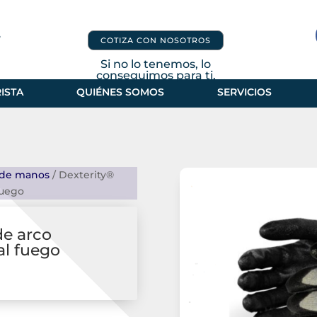
COTIZA CON NOSOTROS
Si no lo tenemos, lo
conseguimos para ti.
ISTA
QUIÉNES SOMOS
SERVICIOS
 de manos
/ Dexterity®
fuego
de arco
 al fuego