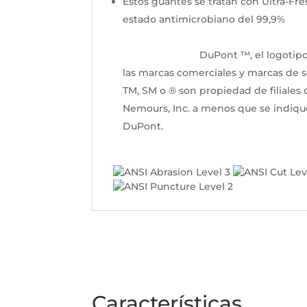
Estos guantes se tratan con Ultra-Fre
estado antimicrobia
DuPont ™, el logotipo DuPo
las marcas comerciales y marcas de s
TM, SM o ® son propiedad de filiale
Nemours, Inc. a menos que se indique
DuPont.
Características