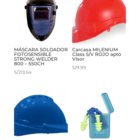
MÁSCARA SOLDADOR
Carcasa MILENIUM
FOTOSENSIBLE
Class S/V ROJO apto
STRONG WELDER
Visor
800 – 550CH
S/
9.99
S/
213.64