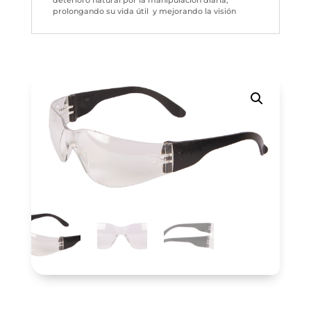
deterioro natural por la manipulación diaria,
prolongando su vida útil y mejorando la visión