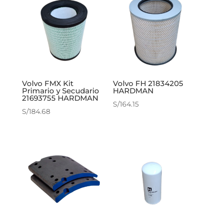
Volvo FMX Kit
Volvo FH 21834205
Primario y Secudario
HARDMAN
21693755 HARDMAN
S/
164.15
S/
184.68