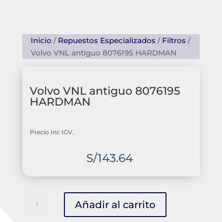
Inicio
/
Repuestos Especializados
/
Filtros
/
Volvo VNL antiguo 8076195 HARDMAN
Volvo VNL antiguo 8076195
HARDMAN
Precio Inc IGV.
S/
143.64
Volvo
Añadir al carrito
VNL
antiguo