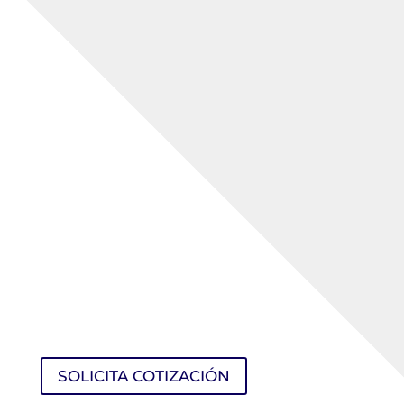
8076195
HARDMAN
cantidad
SOLICITA COTIZACIÓN