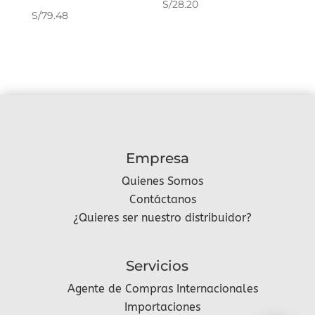
S/
28.20
S/
79.48
Empresa
Quienes Somos
Contáctanos
¿Quieres ser nuestro distribuidor?
Servicios
Agente de Compras Internacionales
Importaciones