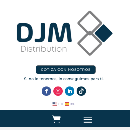
COTIZA CON NOSOTROS
Si no lo tenemos, lo conseguimos para ti.
ES
EN