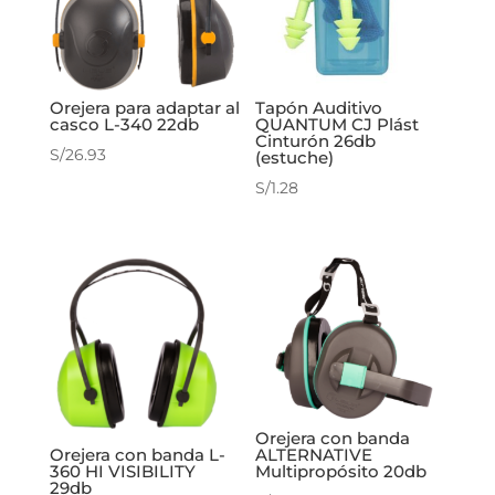
Orejera para adaptar al
Tapón Auditivo
casco L-340 22db
QUANTUM CJ Plást
Cinturón 26db
S/
26.93
(estuche)
S/
1.28
Orejera con banda
ALTERNATIVE
Orejera con banda L-
Multipropósito 20db
360 HI VISIBILITY
29db