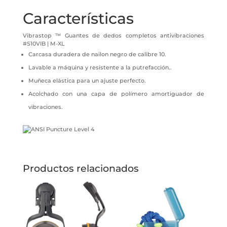
Características
Vibrastop ™ Guantes de dedos completos antivibraciones
#S10VIB | M-XL
Carcasa duradera de nailon negro de calibre 10.
Lavable a máquina y resistente a la putrefacción..
Muñeca elástica para un ajuste perfecto.
Acolchado con una capa de polímero amortiguador de
vibraciones.
Productos relacionados