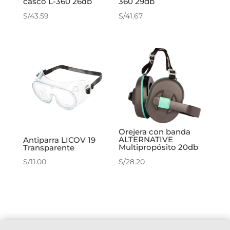
casco L-360 26db
360 29db
S/
43.59
S/
41.67
Orejera con banda
ALTERNATIVE
Antiparra LICOV 19
Multipropósito 20db
Transparente
S/
28.20
S/
11.00