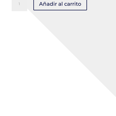
Añadir al carrito
™
Pasamontañas
resistente
al
fuego
cantidad