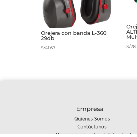
Ore
ALT
Orejera con banda L-360
Mul
29db
S/
28
S/
41.67
Empresa
Quienes Somos
Contáctanos
¿Quieres ser nuestro distribuidor?