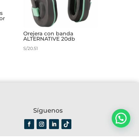
s
or
Orejera con banda
ALTERNATIVE 20db
S/
20.51
Síguenos