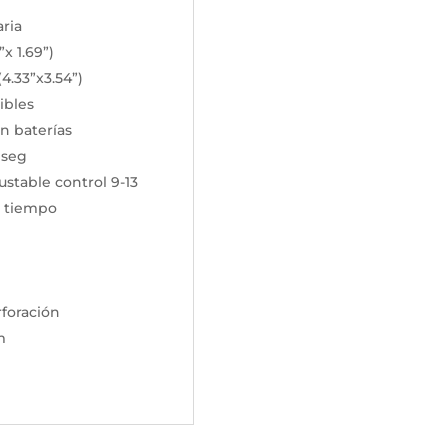
aria
x 1.69”)
.33”x3.54”)
ibles
n baterías
 seg
ustable control 9-13
l tiempo
rforación
m