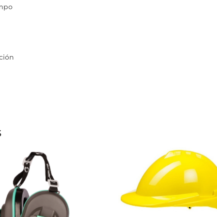
empo
ación
s