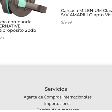
Carcasa MILENIUM Clas
S/V AMARILLO apto Vis
jera con banda
S/
9.99
ERNATIVE
tipropósito 20db
.20
Servicios
Agente de Compras Internacionales
Importaciones
Gestión de Almacenes