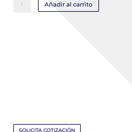
Añadir al carrito
repuesto
Prot.Auditivo
L-
340
CASCO
cantidad
SOLICITA COTIZACIÓN