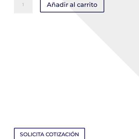
Añadir al carrito
Cartuchos
GX70
P100
p/Respirador
L-
9000
(pares)
cantidad
SOLICITA COTIZACIÓN