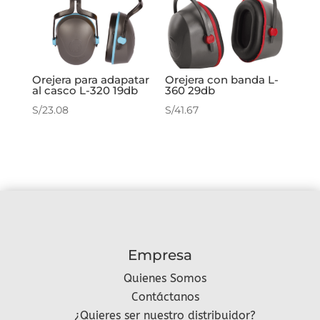
Orejera para adapatar
Orejera con banda L-
al casco L-320 19db
360 29db
S/
23.08
S/
41.67
Empresa
Quienes Somos
Contáctanos
¿Quieres ser nuestro distribuidor?