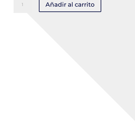
Añadir al carrito
Milenium
Class
S/V
C/Slot
Amarillo
cantidad