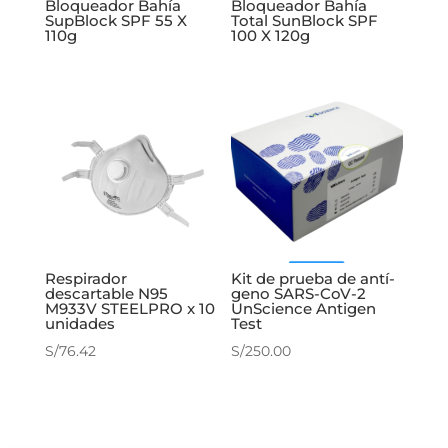
Bloqueador Bahía
Bloqueador Bahía
SupBlock SPF 55 X
Total SunBlock SPF
110g
100 X 120g
Respirador
Kit de prueba de antí­
descartable N95
geno SARS-CoV-2
M933V STEELPRO x 10
UnScience Antigen
unidades
Test
S/
76.42
S/
250.00